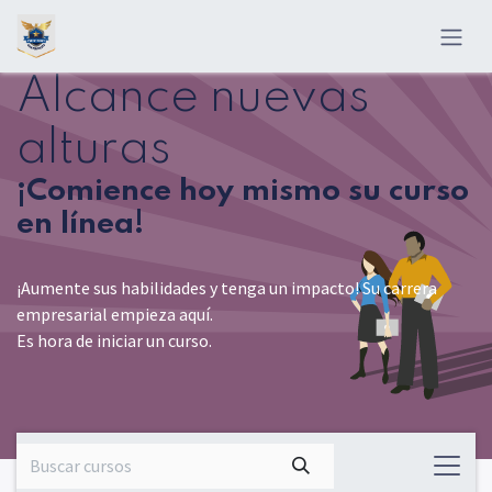
Ir al contenido
Alcance nuevas
alturas
¡Comience hoy mismo su curso
en línea!
¡Aumente sus habilidades y tenga un impacto! Su carrera
empresarial empieza aquí.
Es hora de iniciar un curso.