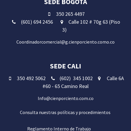
SEDE BOGOTÁ
350 265 4497
(601) 694 2456
Calle 102 # 70g 63 (Piso
3)
Coordinadorcomercial@g.cienporciento.como.co
SEDE CALI
350 492 5062
(602) 345 1002
Calle 6A
#60 - 65 Camino Real
Info@cienporciento.com.co
Consulta nuestras políticas y procedimient
os
Reglamento Inter​​no de Trabajo