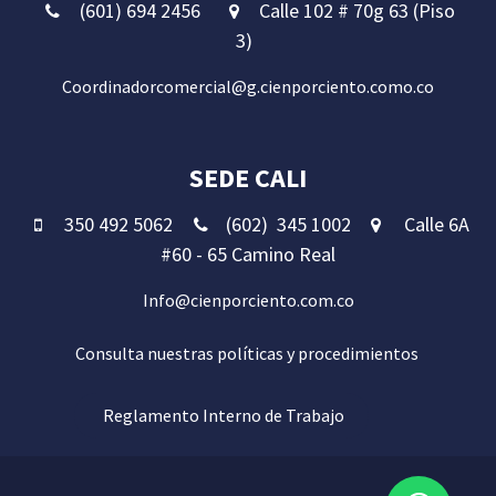
(601) 694 2456
Calle 102 # 70g 63 (Piso
3)
Coordinadorcomercial@g.cienporciento.como.co
SEDE CALI
350 492 5062
(602) 345 1002
Calle 6A
#60 - 65 Camino Real
Info@cienporciento.com.co
Consulta nuestras políticas y procedimient
os
Reglamento Inter​​no de Trabajo