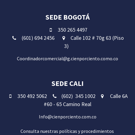
SEDE BOGOTÁ
350 265 4497
(601) 694 2456
Calle 102 # 70g 63 (Piso
3)
Coordinadorcomercial@g.cienporciento.como.co
SEDE CALI
350 492 5062
(602) 345 1002
Calle 6A
#60 - 65 Camino Real
Info@cienporciento.com.co
Consulta nuestras políticas y procedimient
os